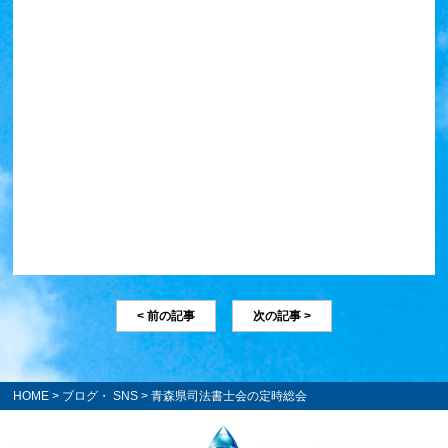
< 前の記事
次の記事 >
HOME
>
ブログ・ SNS
> 青森県司法書士会の定時総会