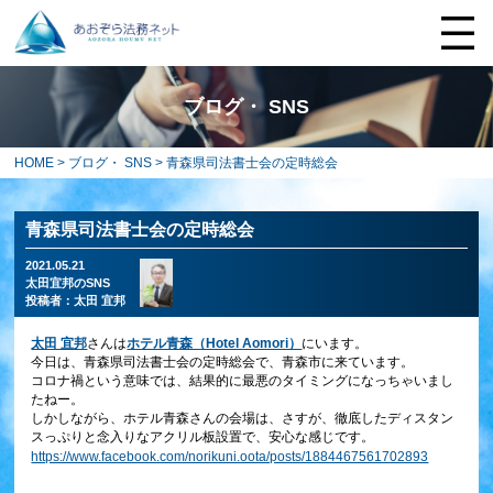
ブログ・ SNS
HOME
>
ブログ・ SNS
> 青森県司法書士会の定時総会
青森県司法書士会の定時総会
2021.05.21
太田宜邦のSNS
投稿者：
太田 宜邦
太田 宜邦
さんは
ホテル青森（Hotel Aomori）
にいます。
今日は、青森県司法書士会の定時総会で、青森市に来ています。
コロナ禍という意味では、結果的に最悪のタイミングになっちゃいまし
たねー。
しかしながら、ホテル青森さんの会場は、さすが、徹底したディスタン
スっぷりと念入りなアクリル板設置で、安心な感じです。
https://www.facebook.com/norikuni.oota/posts/1884467561702893