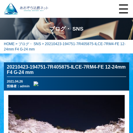
ブログ・ SNS
HOME
>
ブログ・ SNS
> 20210423-194751-7R405875-ILCE-7RM4-FE 12-
24mm F4 G-24 mm
20210423-194751-7R405875-ILCE-7RM4-FE 12-24mm
F4 G-24 mm
2021.04.26
投稿者：
admin