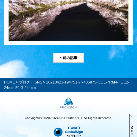
< 前の記事
HOME
>
ブログ・ SNS
> 20210423-194751-7R405875-ILCE-7RM4-FE 12-
24mm F4 G-24 mm
Copyright(c) 2020 AOZORA HOUMU NET. All Rights Reserved.