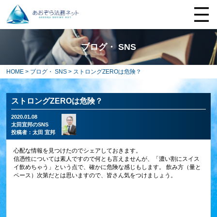
ブログ・ SNS
HOME
>
ブログ・ SNS
> ストロングZEROは危険？
ストロングZEROは危険？
2020.01.08
太田宜邦のSNS
投稿者：
太田 宜邦
心配な情報を見つけたのでシェアしておきます。
信憑性については素人ですので何とも言えませんが、「濃い割にスイス
イ飲めちゃう」という点で、確かに危険な感じもします。 飲み方（量と
ペース）次第だとは思いますので、皆さん気をつけましょう。