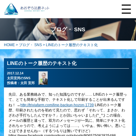
ブログ・ SNS
HOME
>
ブログ・ SNS
> LINEのトーク履歴のテキスト化
LINEのトーク履歴のテキスト化
2017.12.14
太田宜邦のSNS
投稿者：
太田 宜邦
先日、ある業務絡みで、知った知識なのですが…… LINEのトーク履歴っ
て、とても簡単な手順で、テキスト化して印刷することが出来るんです
ね！ →
http://triviafarm.com/line-backup-hozon-1739
LINEのトーク履
歴、印刷されたものを初めて見たので、思わず「それって、まさか、わ
ざわざ手打ちしたんですか？」とか訊いちゃいました(^_^;) この場合、
メールの履歴と違って、双方のメッセージが一気に、簡単にテキスト化
されちゃうので、考えようによっては……。 いやぁ、怖い怖い。悪いこ
とはできませんね～（するつもりは無いですけど）
https://www.facebook.com/norikuni.oota/posts/906575062825486