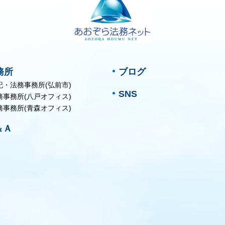
務所
ブログ
記・法務事務所(弘前市)
SNS
務事務所(八戸オフィス)
務事務所(青森オフィス)
＆Ａ