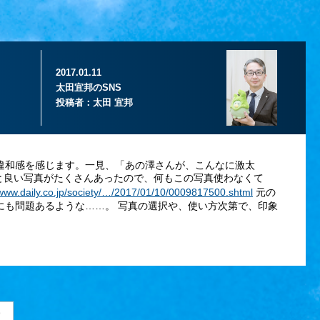
2017.01.11
太田宜邦のSNS
投稿者：
太田 宜邦
違和感を感じます。一見、「あの澤さんが、こんなに激太
っと良い写真がたくさんあったので、何もこの写真使わなくて
/www.daily.co.jp/society/…/2017/01/10/0009817500.shtml
元の
にも問題あるような……。 写真の選択や、使い方次第で、印象
>