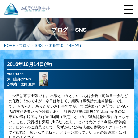
ブログ・ SNS
HOME
>
ブログ・ SNS
> 2016年10月14日(金)
2016年10月14日(金)
2016.10.14
太田宜邦のSNS
投稿者：
太田 宜邦
今日は東京出張です。 出張というと、いつもは会務（司法書士会など
の任務）なのですが、今日は珍しく、業務（事務所の通常業務）でし
て。 もちろん、ありたがいお仕事ですが、急に決まったお話で、いろい
ろ調整が必要だった経緯もあり、往復の移動に計9時間以上かかるのに、
東京の滞在時間はわずか4時間（予定）という、弾丸特急出張になっちゃ
いました。飛行機も満席でNGだったし。 というわけで？今回の新幹線
は、自分へのご褒美として、恥ずかしながら人生初体験の！グリーン車
です(≧∇≦)。
広いんですね～、グリーン車って。いつもの普通車とは別
世界のようです。