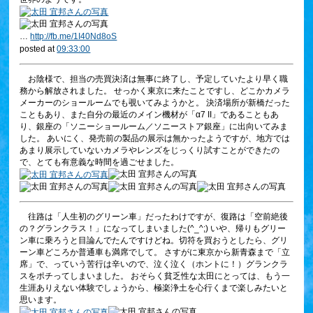
…
http://
fb.me/1I40Nd8oS
posted at
09:33:00
お陰様で、担当の売買決済は無事に終了し、予定していたより早く職
務から解放されました。 せっかく東京に来たことですし、どこかカメラ
メーカーのショールームでも覗いてみようかと。 決済場所が新橋だった
こともあり、また自分の最近のメイン機材が「α7 II」であることもあ
り、銀座の「ソニーショールーム／ソニーストア銀座」に出向いてみま
した。 あいにく、発売前の製品の展示は無かったようですが、地方では
あまり展示していないカメラやレンズをじっくり試すことができたの
で、とても有意義な時間を過ごせました。
往路は「人生初のグリーン車」だったわけですが、復路は「空前絶後
の？グランクラス！」になってしまいました(^_^;) いや、帰りもグリー
ン車に乗ろうと目論んでたんですけどね。切符を買おうとしたら、グリ
ーン車どころか普通車も満席でして。 さすがに東京から新青森まで「立
席」で、っていう苦行は辛いので、泣く泣く（ホントに！）グランクラ
スをポチってしまいました。 おそらく貧乏性な太田にとっては、もう一
生涯ありえない体験でしょうから、極楽浄土を心行くまで楽しみたいと
思います。