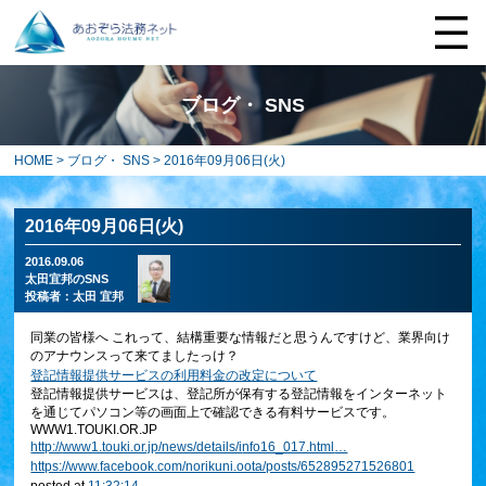
ブログ・ SNS
HOME
>
ブログ・ SNS
> 2016年09月06日(火)
2016年09月06日(火)
2016.09.06
太田宜邦のSNS
投稿者：
太田 宜邦
同業の皆様へ これって、結構重要な情報だと思うんですけど、業界向け
のアナウンスって来てましたっけ？
登記情報提供サービスの利用料金の改定について
登記情報提供サービスは、登記所が保有する登記情報をインターネット
を通じてパソコン等の画面上で確認できる有料サービスです。
WWW1.TOUKI.OR.JP
http://
www1.touki.or.jp/news/details/i
nfo16_017.html
…
https://www.facebook.com/norikuni.oota/posts/652895271526801