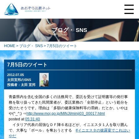
ブログ・ SNS
HOME
>
ブログ・ SNS
> 7月5日のツイート
7月5日のツイート
2012.07.05
太田宜邦のSNS
投稿者：
太田 宜邦
青森県内を含む全国の多くの法務局で、委託を受けて証明書等の発行事
務を取り扱ってきた民間業者が、委託業務の「全部停止」という処分を
受けたそうです。理由は「多額の健康保険料等の滞納」だとか。いやは
や(^_^;) ⇒
http://www.moj.go.jp/MINJI/minji03_00017.html
posted at
05:31:40
イタリア代表の屈強なＤＦ陣６名ほどが、イニエスタ１人を取り囲ん
で、大事な「ボール」を奪おうとする
#イニエスタの披露宴でこれはい
やだ