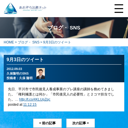
ブログ・ SNS
HOME
>
ブログ・ SNS
> 9月3日のツイート
9月3日のツイート
2012.09.03
久保隆明のSNS
投稿者：
久保 隆明
先日、平川市で市民後見人養成事業のプレ講座の講師を務めてきまし
た。「権利擁護とは何か」「市民後見人の必要性」と２コマ担当でし
た。…
http://t.co/4KLUpZqc
posted at
11:12:15
< 前の記事
次の記事 >