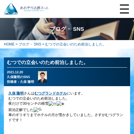
ブログ・ SNS
HOME
>
ブログ・ SNS
> むつでの立会いのため前泊しました。
むつでの立会いのため前泊しました。
2021.12.20
久保隆明のSNS
投稿者：
久保 隆明
久保 隆明
さんは
むつグランドホテル
にいます。
むつでの立会いのため前泊しました。
夜だけで30センチの積雪
前泊正解でした
車のギリギリまでホテルの方が雪かきしていました。さすがむつグラン
ドです！