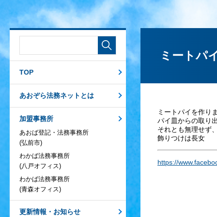
ミートパ
TOP
あおぞら法務ネットとは
ミートパイを作り
加盟事務所
パイ皿からの取り
それとも無理せず
あおば登記・法務事務所
飾りつけは長女
(弘前市)
わかば法務事務所
https://www.faceb
(八戸オフィス)
わかば法務事務所
(青森オフィス)
更新情報・お知らせ