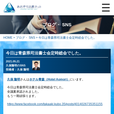
ブログ・ SNS
HOME
>
ブログ・ SNS
> 今日は青森県司法書士会定時総会でした。
今日は青森県司法書士会定時総会でした。
2021.05.21
久保隆明のSNS
投稿者：
久保 隆明
久保 隆明
さんは
ホテル青森（Hotel Aomori）
にいます。
今日は青森県司法書士会定時総会でした。
全議案承認されました。
もう一期頑張ります。
https://www.facebook.com/takaaki.kubo.35/posts/4014026735351155