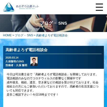
ブログ・ SNS
HOME
>
ブログ・ SNS
> 高齢者よろず電話相談会
高齢者よろず電話相談会
2020.03.14
久保隆明のSNS
投稿者：
久保 隆明
今日は司法書士会で「高齢者よろず電話相談会」を開催しております。
電話相談のみなのでコロナウィルスの影響なく開催中です
成年後見、相続、遺言、空き家などの相談を受け付けております。社会
福祉士の方にもご参加いただいておりますので、高齢者の生活支援につ
いても対応できます。
是非ご相談下さい！今日16時までです！