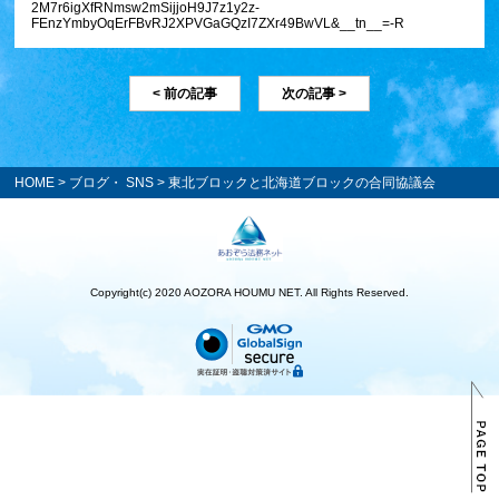
2M7r6igXfRNmsw2mSijjoH9J7z1y2z-
FEnzYmbyOqErFBvRJ2XPVGaGQzI7ZXr49BwVL&__tn__=-R
< 前の記事
次の記事 >
HOME
>
ブログ・ SNS
> 東北ブロックと北海道ブロックの合同協議会
Copyright(c) 2020 AOZORA HOUMU NET. All Rights Reserved.