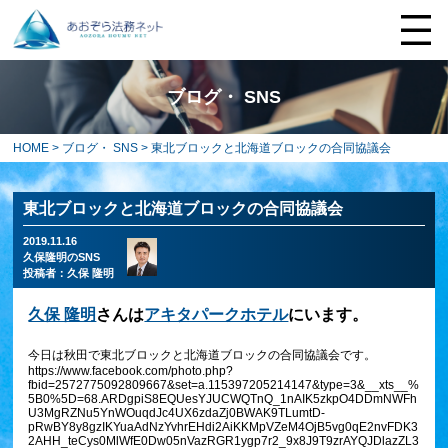
ブログ・ SNS
HOME
>
ブログ・ SNS
> 東北ブロックと北海道ブロックの合同協議会
東北ブロックと北海道ブロックの合同協議会
2019.11.16
久保隆明のSNS
投稿者：
久保 隆明
久保 隆明
さんは
アキタパークホテル
にいます。
今日は秋田で東北ブロックと北海道ブロックの合同協議会です。
https://www.facebook.com/photo.php?
fbid=2572775092809667&set=a.115397205214147&type=3&__xts__%
5B0%5D=68.ARDgpiS8EQUesYJUCWQTnQ_1nAIK5zkpO4DDmNWFh
U3MgRZNu5YnWOuqdJc4UX6zdaZj0BWAK9TLumtD-
pRwBY8y8gzIKYuaAdNzYvhrEHdi2AiKKMpVZeM4OjB5vg0qE2nvFDK3
2AHH_teCys0MlWfE0Dw05nVazRGR1ygp7r2_9x8J9T9zrAYQJDlazZL3