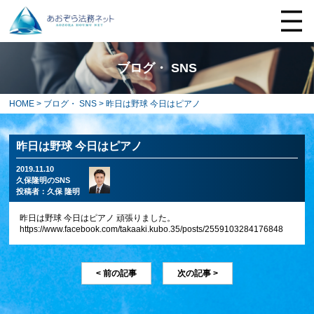
ブログ・ SNS
HOME
>
ブログ・ SNS
> 昨日は野球 今日はピアノ
昨日は野球 今日はピアノ
2019.11.10
久保隆明のSNS
投稿者：
久保 隆明
昨日は野球 今日はピアノ 頑張りました。
https://www.facebook.com/takaaki.kubo.35/posts/2559103284176848
< 前の記事
次の記事 >