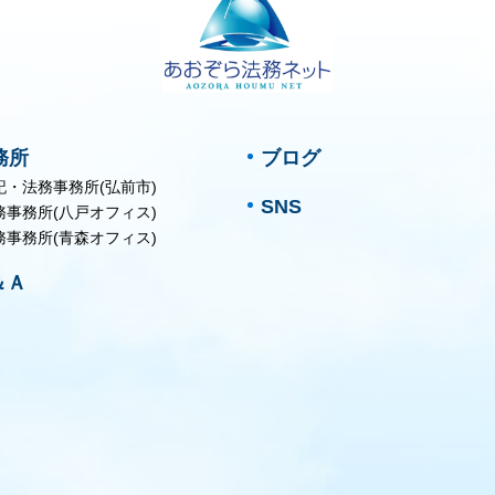
務所
ブログ
記・法務事務所(弘前市)
SNS
務事務所(八戸オフィス)
務事務所(青森オフィス)
＆Ａ