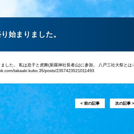
祭り始まりました。
ました。 私は息子と虎舞(新羅神社長者山)に参加。 八戸三社大祭とは
ook.com/takaaki.kubo.35/posts/2357423521011493
< 前の記事
次の記事 