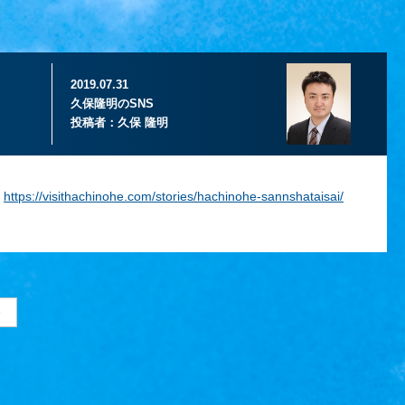
2019.07.31
久保隆明のSNS
投稿者：
久保 隆明
↓
https://visithachinohe.com/stories/hachinohe-sannshataisai/
>