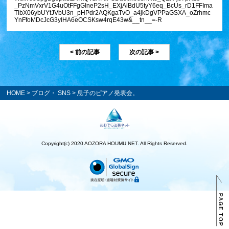
_PzNmVxrV1G4uOtFFgGIneP2sH_EXjAiBdU5tyY6eq_BcUs_rD1FFIma
TlbX06ybUYtJVbU3n_pHPdr2AQKgaTvO_a4jkDgVPPaGSXA_oZrhmc
YnFfoMDcJcG3yIHA6eOCSKsw4rqE43w&__tn__=-R
< 前の記事
次の記事 >
HOME
>
ブログ・ SNS
> 息子のピアノ発表会。
Copyright(c) 2020 AOZORA HOUMU NET. All Rights Reserved.