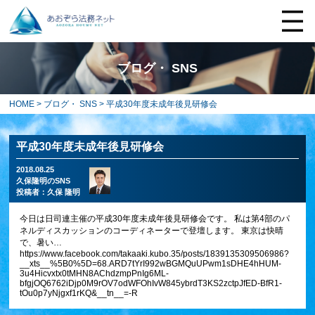
ブログ・ SNS
HOME
>
ブログ・ SNS
> 平成30年度未成年後見研修会
平成30年度未成年後見研修会
2018.08.25
久保隆明のSNS
投稿者：
久保 隆明
今日は日司連主催の平成30年度未成年後見研修会です。 私は第4部のパ
ネルディスカッションのコーディネーターで登壇します。 東京は快晴
で、暑い…
https://www.facebook.com/takaaki.kubo.35/posts/1839135309506986?
__xts__%5B0%5D=68.ARD7tYrI992wBGMQuUPwm1sDHE4hHUM-
3u4Hicvxtx0tMHN8AChdzmpPnIg6ML-
bfgjOQ6762iDjp0M9rOV7odWFOhIvW845ybrdT3KS2zctpJfED-BfR1-
tOu0p7yNjgxf1rKQ&__tn__=-R