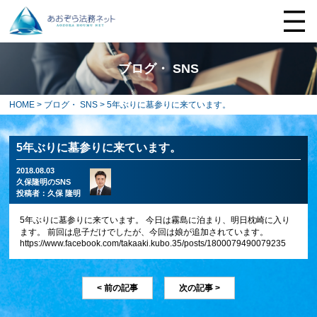
ブログ・ SNS
HOME
>
ブログ・ SNS
> 5年ぶりに墓参りに来ています。
5年ぶりに墓参りに来ています。
2018.08.03
久保隆明のSNS
投稿者：
久保 隆明
5年ぶりに墓参りに来ています。 今日は霧島に泊まり、明日枕崎に入り
ます。 前回は息子だけでしたが、今回は娘が追加されています。
https://www.facebook.com/takaaki.kubo.35/posts/1800079490079235
< 前の記事
次の記事 >