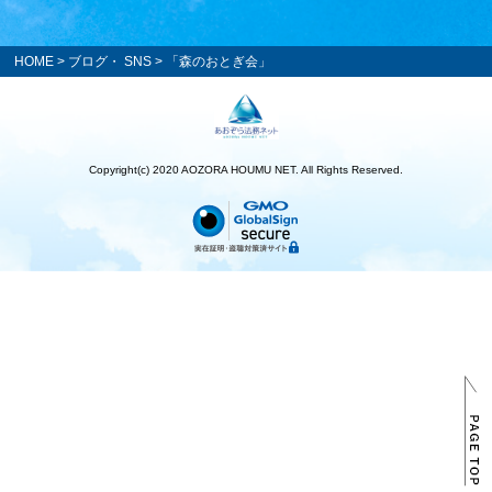
HOME
>
ブログ・ SNS
> 「森のおとぎ会」
Copyright(c) 2020 AOZORA HOUMU NET. All Rights Reserved.