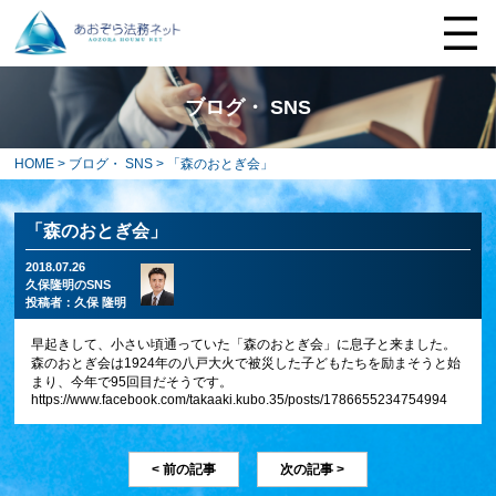
ブログ・ SNS
HOME
>
ブログ・ SNS
> 「森のおとぎ会」
「森のおとぎ会」
2018.07.26
久保隆明のSNS
投稿者：
久保 隆明
早起きして、小さい頃通っていた「森のおとぎ会」に息子と来ました。
森のおとぎ会は1924年の八戸大火で被災した子どもたちを励まそうと始
まり、今年で95回目だそうです。
https://www.facebook.com/takaaki.kubo.35/posts/1786655234754994
< 前の記事
次の記事 >