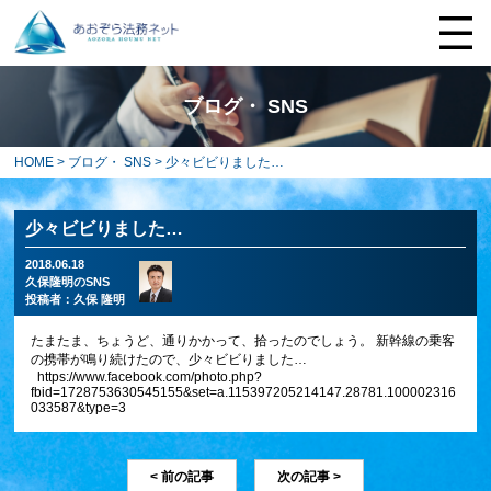
ブログ・ SNS
HOME
>
ブログ・ SNS
> 少々ビビりました…
少々ビビりました…
2018.06.18
久保隆明のSNS
投稿者：
久保 隆明
たまたま、ちょうど、通りかかって、拾ったのでしょう。 新幹線の乗客
の携帯が鳴り続けたので、少々ビビりました…
https://www.facebook.com/photo.php?
fbid=1728753630545155&set=a.115397205214147.28781.100002316
033587&type=3
< 前の記事
次の記事 >