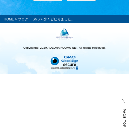
HOME
>
ブログ・ SNS
> 少々ビビりました…
Copyright(c) 2020 AOZORA HOUMU NET. All Rights Reserved.