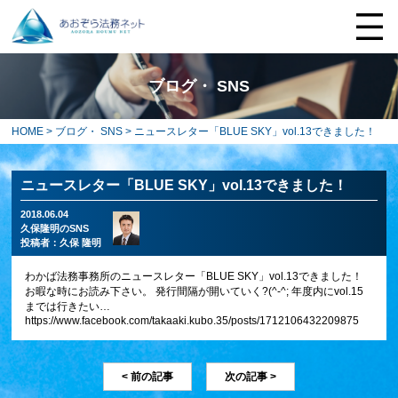
ブログ・ SNS
HOME
>
ブログ・ SNS
> ニュースレター「BLUE SKY」vol.13できました！
ニュースレター「BLUE SKY」vol.13できました！
2018.06.04
久保隆明のSNS
投稿者：
久保 隆明
わかば法務事務所のニュースレター「BLUE SKY」vol.13できました！
お暇な時にお読み下さい。 発行間隔が開いていく?(^-^; 年度内にvol.15
までは行きたい…
https://www.facebook.com/takaaki.kubo.35/posts/1712106432209875
< 前の記事
次の記事 >