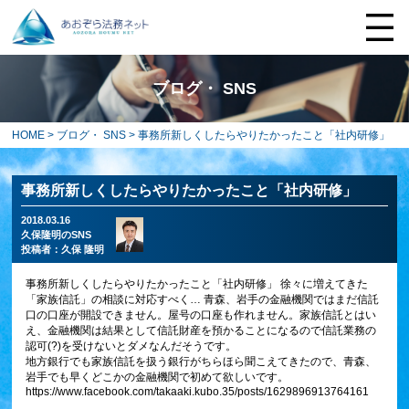
ブログ・ SNS
HOME
>
ブログ・ SNS
> 事務所新しくしたらやりたかったこと「社内研修」
事務所新しくしたらやりたかったこと「社内研修」
2018.03.16
久保隆明のSNS
投稿者：
久保 隆明
事務所新しくしたらやりたかったこと「社内研修」 徐々に増えてきた
「家族信託」の相談に対応すべく… 青森、岩手の金融機関ではまだ信託
口の口座が開設できません。屋号の口座も作れません。家族信託とはい
え、金融機関は結果として信託財産を預かることになるので信託業務の
認可(?)を受けないとダメなんだそうです。
地方銀行でも家族信託を扱う銀行がちらほら聞こえてきたので、青森、
岩手でも早くどこかの金融機関で初めて欲しいです。
https://www.facebook.com/takaaki.kubo.35/posts/1629896913764161