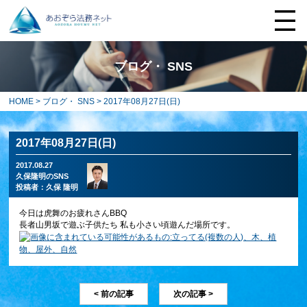
ブログ・ SNS
HOME
>
ブログ・ SNS
> 2017年08月27日(日)
2017年08月27日(日)
2017.08.27
久保隆明のSNS
投稿者：
久保 隆明
今日は虎舞のお疲れさんBBQ
長者山男坂で遊ぶ子供たち 私も小さい頃遊んだ場所です。
< 前の記事
次の記事 >