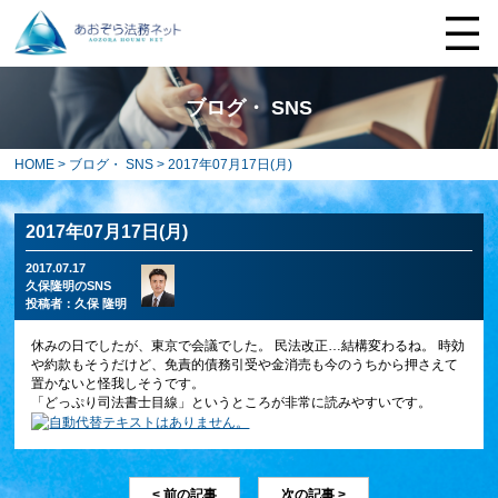
ブログ・ SNS
HOME
>
ブログ・ SNS
> 2017年07月17日(月)
2017年07月17日(月)
2017.07.17
久保隆明のSNS
投稿者：
久保 隆明
休みの日でしたが、東京で会議でした。 民法改正…結構変わるね。 時効
や約款もそうだけど、免責的債務引受や金消売も今のうちから押さえて
置かないと怪我しそうです。
「どっぷり司法書士目線」というところが非常に読みやすいです。
< 前の記事
次の記事 >