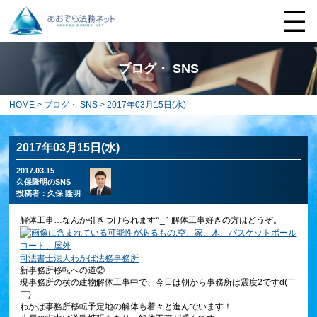
ブログ・ SNS
HOME
>
ブログ・ SNS
> 2017年03月15日(水)
2017年03月15日(水)
2017.03.15
久保隆明のSNS
投稿者：
久保 隆明
解体工事…なんか引きつけられます^_^ 解体工事好きの方はどうぞ。
司法書士法人わかば法務事務所
新事務所移転への道②
現事務所の横の建物解体工事中で、今日は朝から事務所は震度2ですd(￣
￣)
わかば事務所移転予定地の解体も着々と進んでいます！