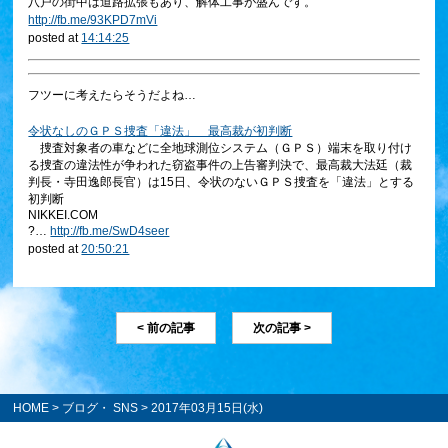
八戸の街中は道路拡張もあり、解体工事が盛んです。
http://
fb.me/93KPD7mVi
posted at
14:14:25
フツーに考えたらそうだよね…
令状なしのＧＰＳ捜査「違法」 最高裁が初判断
捜査対象者の車などに全地球測位システム（ＧＰＳ）端末を取り付け
る捜査の違法性が争われた窃盗事件の上告審判決で、最高裁大法廷（裁
判長・寺田逸郎長官）は15日、令状のないＧＰＳ捜査を「違法」とする
初判断
NIKKEI.COM
?…
http://
fb.me/SwD4seer
posted at
20:50:21
< 前の記事
次の記事 >
HOME
>
ブログ・ SNS
> 2017年03月15日(水)