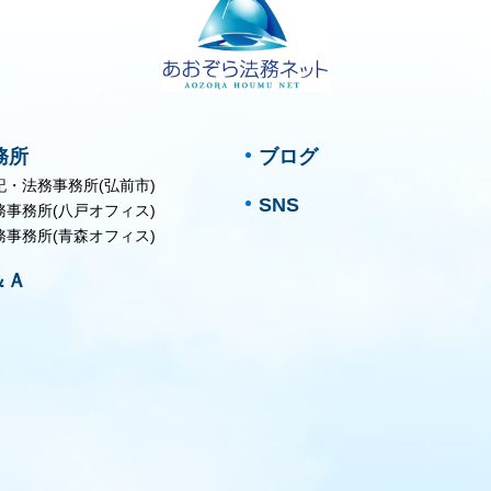
務所
ブログ
記・法務事務所(弘前市)
SNS
務事務所(八戸オフィス)
務事務所(青森オフィス)
＆Ａ