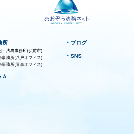
務所
ブログ
記・法務事務所(弘前市)
SNS
務事務所(八戸オフィス)
務事務所(青森オフィス)
＆Ａ