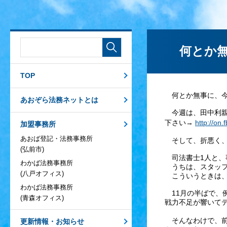
何とか無
TOP
何とか無事に、今
あおぞら法務ネットとは
今週は、田中利親
下さい→
http://o
加盟事務所
あおば登記・法務事務所
そして、折悪く、
(弘前市)
司法書士1人と、
わかば法務事務所
うちは、スタッフ
(八戸オフィス)
こういうときは、
わかば法務事務所
11月の半ばで、
(青森オフィス)
戦力不足が響いて
そんなわけで、
更新情報・お知らせ