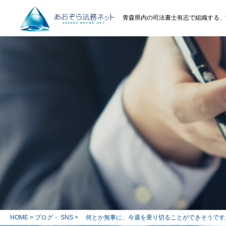
青森県内の司法書士有志で組織する、
HOME
>
ブログ・ SNS
> 何とか無事に、今週を乗り切ることができそうです