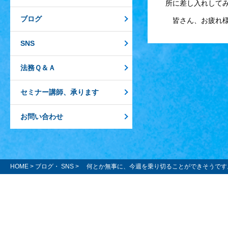
所に差し入れして
ブログ
皆さん、お疲れ様
SNS
法務Ｑ＆Ａ
セミナー講師、承ります
お問い合わせ
HOME
>
ブログ・ SNS
> 何とか無事に、今週を乗り切ることができそうです