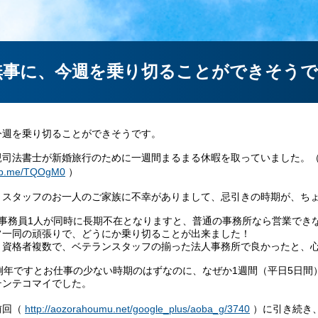
事に、今週を乗り切ることができそうで
週を乗り切ることができそうです。
司法書士が新婚旅行のために一週間まるまる休暇を取っていました。（
n.fb.me/TQOgM0
）
スタッフのお一人のご家族に不幸がありまして、忌引きの時期が、ちょ
事務員1人が同時に長期不在となりますと、普通の事務所なら営業でき
一同の頑張りで、どうにか乗り切ることが出来ました！
資格者複数で、ベテランスタッフの揃った法人事務所で良かったと、
例年ですとお仕事の少ない時期のはずなのに、なぜか1週間（平日5日間
テンテコマイでした。
前回（
http://aozorahoumu.net/google_plus/aoba_g/3740
）に引き続き