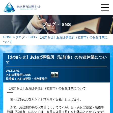
ブログ・ SNS
HOME
>
ブログ・ SNS
> 【お知らせ】あおば事務所（弘前市）のお盆休業に
ついて
【お知らせ】あおば事務所（弘前市）のお盆休業につい
て
2012.08.01
あおば事務所のSNS
投稿者：
あおば登記・法務事務所
【お知らせ】あおば事務所（弘前市）のお盆休業について
――
毎々格別のお引き立てを頂き厚く御礼申し上げます。
さて、お盆期間中の休業日についてですが、当・あおば登記・法務事
務所（弘前市）においては、８月１３日（月）をお休みとさせていただ