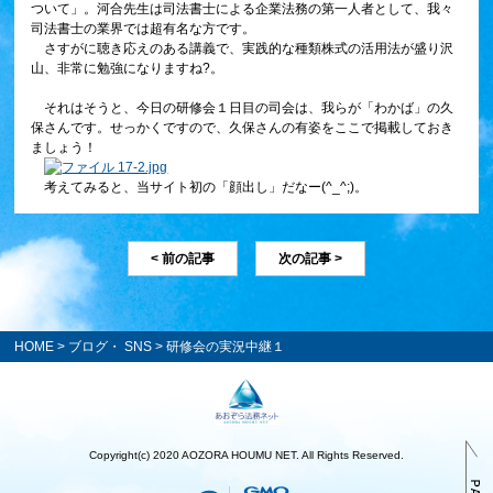
ついて」。河合先生は司法書士による企業法務の第一人者として、我々
司法書士の業界では超有名な方です。
さすがに聴き応えのある講義で、実践的な種類株式の活用法が盛り沢
山、非常に勉強になりますね?。
それはそうと、今日の研修会１日目の司会は、我らが「わかば」の久
保さんです。せっかくですので、久保さんの有姿をここで掲載しておき
ましょう！
考えてみると、当サイト初の「顔出し」だなー(^_^;)。
< 前の記事
次の記事 >
HOME
>
ブログ・ SNS
> 研修会の実況中継１
Copyright(c) 2020 AOZORA HOUMU NET. All Rights Reserved.