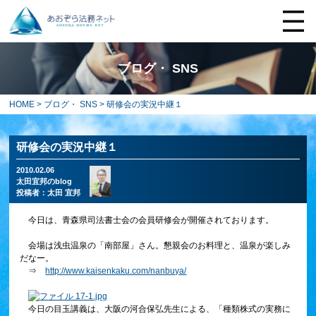
ブログ・ SNS
HOME
>
ブログ・ SNS
> 研修会の実況中継１
研修会の実況中継１
2010.02.06
太田宜邦のblog
投稿者：
太田 宜邦
今日は、青森県司法書士会の会員研修会が開催されております。
会場は浅虫温泉の「南部屋」さん。懇親会のお料理と、温泉が楽しみ
だなー。
⇒
http://www.kaisenkaku.com/nanbuya/
今日の目玉講義は、大阪の河合保弘先生による、「種類株式の実務に