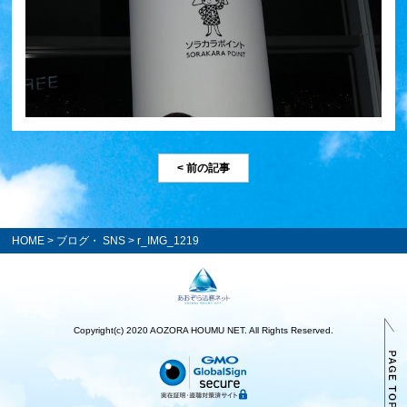
< 前の記事
HOME
>
ブログ・ SNS
> r_IMG_1219
Copyright(c) 2020 AOZORA HOUMU NET. All Rights Reserved.