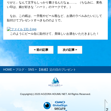
りがと」なんて文字もしっかり書けるんだなぁ……。（ちなみに、黄色
い印は、娘が好きな「ハート」のマークです。）
なお、この紙は、一升瓶やビール瓶など、お酒のラベルみたいにして
貼付けてプレゼントすべきもののようで。
このようにビール缶に貼付けて、美味しいお酒をいただきました！
< 前の記事
次の記事 >
HOME
>
ブログ・ SNS
> 【雑感】父の日のプレゼント
Copyright(c) 2020 AOZORA HOUMU NET. All Rights Reserved.