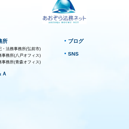
務所
ブログ
記・法務事務所(弘前市)
SNS
務事務所(八戸オフィス)
務事務所(青森オフィス)
＆Ａ